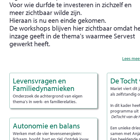
Voor wie durfde te investeren in zichzelf en
meer zichtbaar wilde zijn.
Hieraan is nu een einde gekomen.
De workshops blijven hier zichtbaar omdat h
inzage geeft in de thema's waarmee Servest
gewerkt heeft.
Lees meer
Levensvragen en
De Tocht
Familiedynamieken
Mariet viert dit 
als zelfstandig
Onderzoek de achtergrond van eigen
thema's in werk- en familierelaties.
In dit kader hee
programma uit 
DeTocht van de H
Autonomie en balans
Een unieke drie
Werken met de vier levensenergieën:
samen met Anja 
lichaam, hoofd, hart en ziel. Ontdek jouw
Een beeldende r