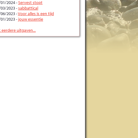
/01/2024 -
Servest stopt
/03/2023 -
sabbattical
/06/2023 -
Voor alles is een tijd
/01/2023 -
jouw essentie
k eerdere uitgaven...