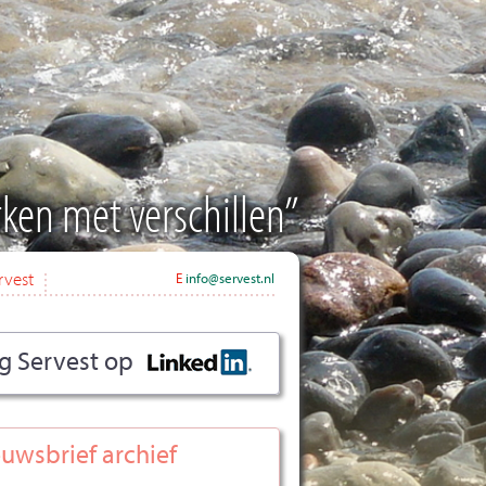
ken met verschillen”
rvest
E
info@servest.nl
g Servest op
uwsbrief archief