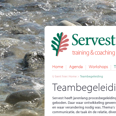
Home
Agenda
Workshops
T
U bent hier:
Home
>
Teambegeleiding
Teambegeleid
Servest heeft jarenlang procesbegeleid
geboden. Daar waar ontwikkeling gewens
en waar verandering nodig was. Thema's
communicatie, de taak én de relatie, divers