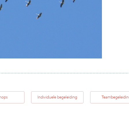
hops
Individuele begeleiding
Teambegeleidi