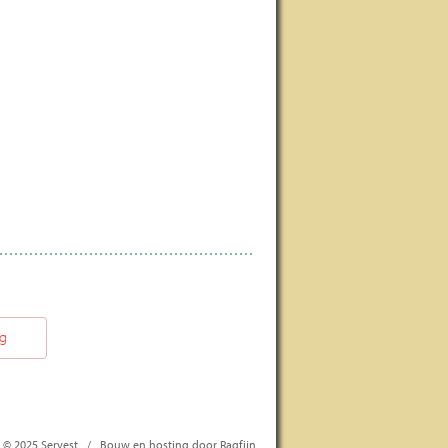
ng
© 2025 Servest
/
Bouw en hosting door Ragfijn