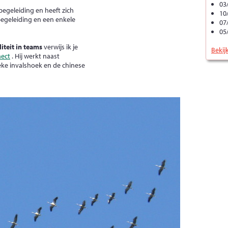
03
begeleiding en heeft zich
10
begeleiding en een enkele
07
05
liteit in teams
verwijs ik je
Bekij
ect
. Hij werkt naast
eke invalshoek en de chinese