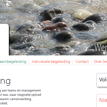
“Wer
eambegeleiding
Individuele begeleiding
Contact
Over Se
ing
Vol
ing aan teams en management
t was, waar stagnatie optrad
Nie
 waren: samenwerking,
iteit.